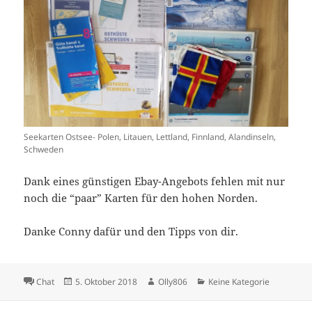
Seekarten Ostsee- Polen, Litauen, Lettland, Finnland, Alandinseln,
Schweden
Dank eines günstigen Ebay-Angebots fehlen mit nur
noch die “paar” Karten für den hohen Norden.
Danke Conny dafür und den Tipps von dir.
Format
Veröffentlicht
Autor
Kategorien
Chat
5. Oktober 2018
Olly806
Keine Kategorie
am