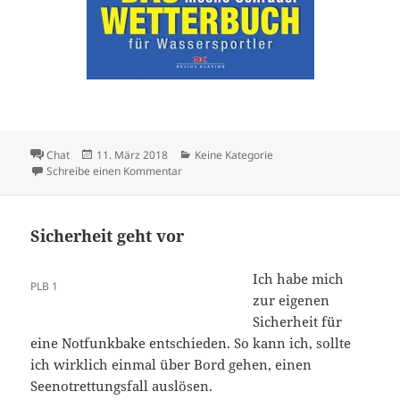
Format
Veröffentlicht
Kategorien
Chat
11. März 2018
Keine Kategorie
am
zu Das Wetter
Schreibe einen Kommentar
Sicherheit geht vor
Ich habe mich
PLB 1
zur eigenen
Sicherheit für
eine Notfunkbake entschieden. So kann ich, sollte
ich wirklich einmal über Bord gehen, einen
Seenotrettungsfall auslösen.