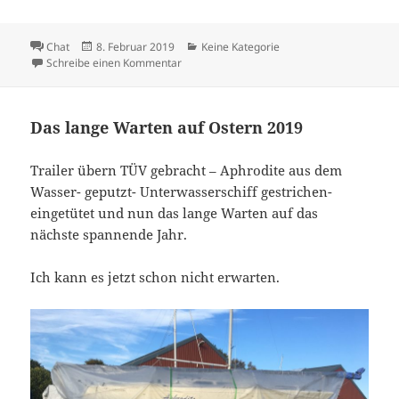
Format
Veröffentlicht
Kategorien
Chat
8. Februar 2019
Keine Kategorie
am
zu Die Vorbereitung sind im vollen Gange
Schreibe einen Kommentar
Das lange Warten auf Ostern 2019
Trailer übern TÜV gebracht – Aphrodite aus dem
Wasser- geputzt- Unterwasserschiff gestrichen-
eingetütet und nun das lange Warten auf das
nächste spannende Jahr.
Ich kann es jetzt schon nicht erwarten.