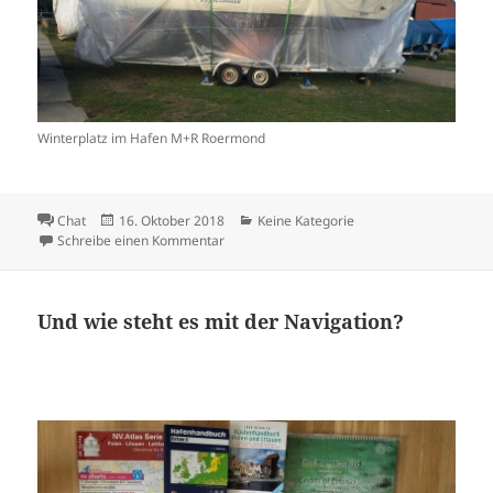
Winterplatz im Hafen M+R Roermond
Format
Veröffentlicht
Kategorien
Chat
16. Oktober 2018
Keine Kategorie
am
zu Das lange Warten auf Ostern 2019
Schreibe einen Kommentar
Und wie steht es mit der Navigation?