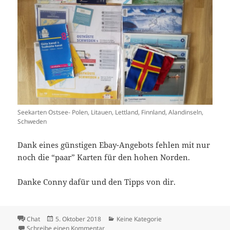
Seekarten Ostsee- Polen, Litauen, Lettland, Finnland, Alandinseln,
Schweden
Dank eines günstigen Ebay-Angebots fehlen mit nur
noch die “paar” Karten für den hohen Norden.
Danke Conny dafür und den Tipps von dir.
Format
Veröffentlicht
Kategorien
Chat
5. Oktober 2018
Keine Kategorie
am
zu Und wie steht es mit der Navigation?
Schreibe einen Kommentar