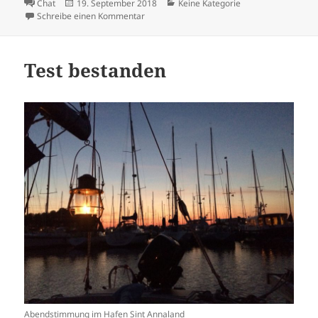
Format
Veröffentlicht
Kategorien
Chat
19. September 2018
Keine Kategorie
am
zu Bis zur Mittsommernacht wird es nun ko
Schreibe einen Kommentar
Test bestanden
Abendstimmung im Hafen Sint Annaland