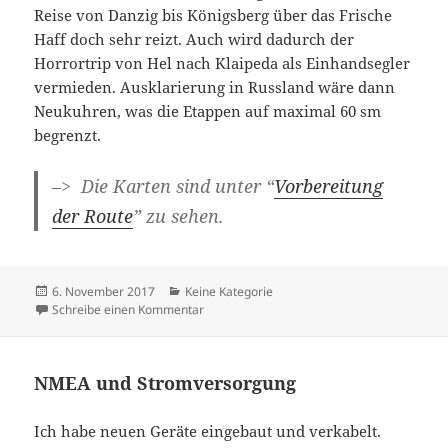
Reise von Danzig bis Königsberg über das Frische
Haff doch sehr reizt. Auch wird dadurch der
Horrortrip von Hel nach Klaipeda als Einhandsegler
vermieden. Ausklarierung in Russland wäre dann
Neukuhren, was die Etappen auf maximal 60 sm
begrenzt.
–> Die Karten sind unter “
Vorbereitung
der Route
” zu sehen.
Veröffentlicht
Kategorien
6. November 2017
Keine Kategorie
am
zu Die Vorbereitung der Route hat begonne
Schreibe einen Kommentar
NMEA und Stromversorgung
Ich habe neuen Geräte eingebaut und verkabelt.